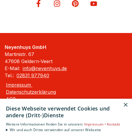
Neyenhuys GmbH
Martinistr. 67
47608 Geldern-Veert
E-Mail:
info@neyenhuys.de
Tel.:
02831 977940
Impressum
Datenschutzerklärung
AGB
×
Barrierefreiheitserklärung
Diese Webseite verwendet Cookies und
andere (Dritt-)Dienste
Unsere Bereiche
Weitere Informationen finden Sie in unseren:
Impressum •
Kontakt
Privatkunden
Wir und auch Dritte verwenden auf unserer Webseite