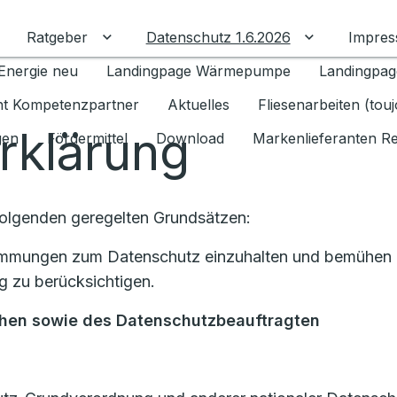
Ratgeber
Datenschutz 1.6.2026
Impre
Untermenü für Ratgeber umschalten
Untermenü f
Energie neu
Landingpage Wärmepumpe
Landingpag
ant Kompetenzpartner
Aktuelles
Fliesenarbeiten (tou
rklärung
gen
Fördermittel
Download
Markenlieferanten R
Folgenden geregelten Grundsätzen:
stimmungen zum Datenschutz einzuhalten und bemühen u
 zu berücksichtigen.
chen
sowie des Datenschutzbeauftragten