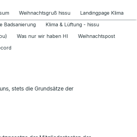
ssum
Weihnachtsgruß hissu
Landingpage Klima
ür Datenschutz 1.6.2026 umschalten
e Badsanierung
Klima & Lüftung - hissu
jou)
Was nur wir haben HI
Weihnachtspost
ecord
ns, stets die Grundsätze der