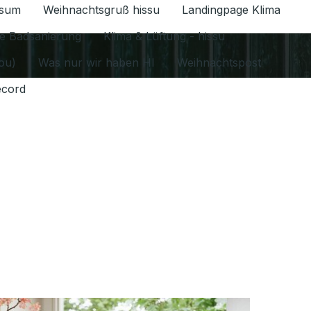
ssum
Weihnachtsgruß hissu
Landingpage Klima
ür Datenschutz 1.6.2026 umschalten
e Badsanierung
Klima & Lüftung - hissu
jou)
Was nur wir haben HI
Weihnachtspost
ecord