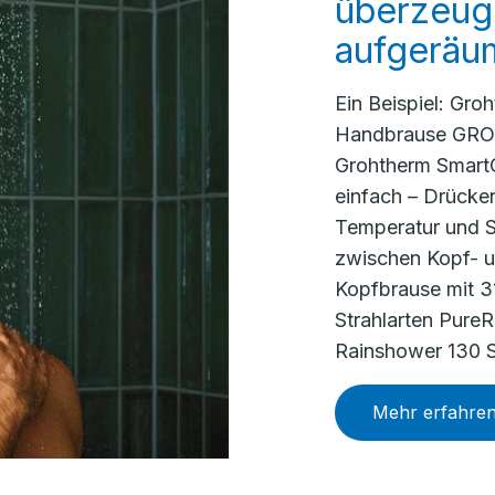
überzeuge
aufgeräu
Ein Beispiel: Gro
Handbrause GROH
Grohtherm SmartC
einfach – Drück
Temperatur und S
zwischen Kopf- 
Kopfbrause mit 3
Strahlarten Pure
Rainshower 130 Sm
Mehr erfahre