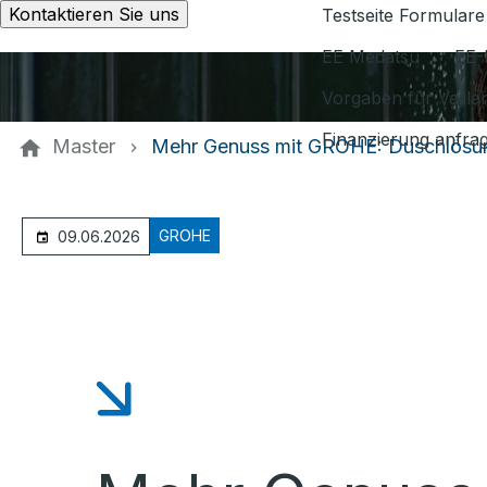
Kontaktieren Sie uns
Testseite Formulare
EE Medatsu
EE-
Vorgaben für Vaill
Finanzierung anfra
Master
Mehr Genuss mit GROHE: Duschlösun
GROHE
09.06.2026