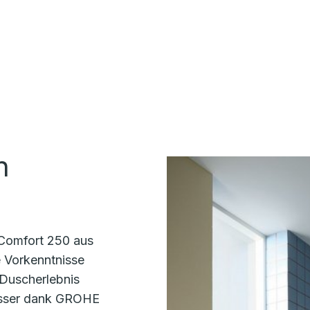
n
Comfort 250 aus
e Vorkenntnisse
s Duscherlebnis
asser dank GROHE