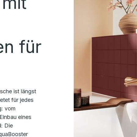
mit
n für
sche ist längst
tet für jedes
g: vom
Einbau eines
: Die
quaBooster