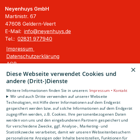
Neyenhuys GmbH
Martinistr. 67
47608 Geldern-Veert
E-Mail:
info@neyenhuys.de
Tel.:
02831 977940
Impressum
Datenschutzerklärung
AGB
×
Barrierefreiheitserklärung
Diese Webseite verwendet Cookies und
andere (Dritt-)Dienste
Unsere Bereiche
Weitere Informationen finden Sie in unseren:
Impressum •
Kontakt
Privatkunden
Wir und auch Dritte verwenden auf unserer Webseite
Karriere
Technologien, mit Hilfe derer Informationen auf dem Endgerät
Unternehmen
gespeichert werden bzw. auf solche Informationen auf dem Endgerät
zugegriffen werden, z.B. Cookies. Ihre personenbezogenen Daten
Kontakt
werden von uns und den eingebundenen Partnern gespeichert und
für verschiedene Zwecke, ggf. Analyse-, Marketing- und
Statistikzwecke verarbeitet, damit wir unseren Webseitenbesuchern
personalisierte Anzeigen oder Inhalte bereitstellen, Funktionen für