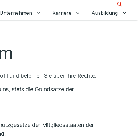
Suche
Unternehmen
Karriere
Ausbildung
menü für Privatkunden umschalten
Untermenü für Unternehmen umschalten
Untermenü für Karriere 
Unter
am
il und belehren Sie über Ihre Rechte.
ns, stets die Grundsätze der
hutzgesetze der Mitgliedsstaaten der
nd: