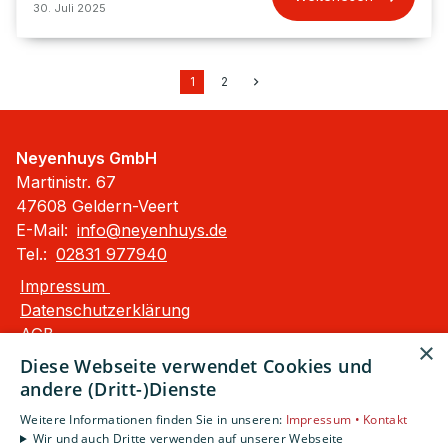
30. Juli 2025
1
2
Neyenhuys GmbH
Martinistr. 67
47608 Geldern-Veert
E-Mail:
info@neyenhuys.de
Tel.:
02831 977940
Impressum
Datenschutzerklärung
AGB
×
Barrierefreiheitserklärung
Diese Webseite verwendet Cookies und
andere (Dritt-)Dienste
Unsere Bereiche
Weitere Informationen finden Sie in unseren:
Impressum •
Kontakt
Privatkunden
Wir und auch Dritte verwenden auf unserer Webseite