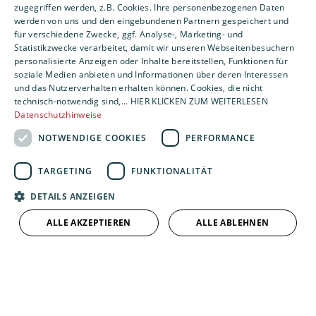
Bad
Komfort & Hygiene
Tipps & Tricks
zugegriffen werden, z.B. Cookies. Ihre personenbezogenen Daten
werden von uns und den eingebundenen Partnern gespeichert und
Vor dem Urlaub Wasser laufen lassen?
für verschiedene Zwecke, ggf. Analyse-, Marketing- und
Statistikzwecke verarbeitet, damit wir unseren Webseitenbesuchern
Der Beitrag erklärt, warum man nach längerer
personalisierte Anzeigen oder Inhalte bereitstellen, Funktionen für
Abwesenheit die Wasserleitungen durchspülen sollte und
soziale Medien anbieten und Informationen über deren Interessen
wie man Legionellenrisiken einfach reduziert.
und das Nutzerverhalten erhalten können. Cookies, die nicht
technisch-notwendig sind,... HIER KLICKEN ZUM WEITERLESEN
Datenschutzhinweise
Weiterlesen
16. Juli 2026
NOTWENDIGE COOKIES
PERFORMANCE
TARGETING
FUNKTIONALITÄT
DETAILS ANZEIGEN
Verbraucherinfos
Klima
ALLE AKZEPTIEREN
ALLE ABLEHNEN
Warum 18 Grad im Sommer keine gute Idee sind
Der Beitrag erklärt, warum eine zu große
Temperaturdifferenz beim Klimatisieren gesundheitlich
und energetisch ungünstig ist, und gibt konkrete Tipps
zur sinnvollen Einstellung der Klimaanlage.