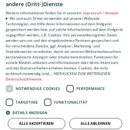
andere (Dritt-)Dienste
Weiterlesen
16. Juli 2025
Weitere Informationen finden Sie in unseren:
Impressum •
Kontakt
Wir und auch Dritte verwenden auf unserer Webseite
Technologien, mit Hilfe derer Informationen auf dem Endgerät
gespeichert werden bzw. auf solche Informationen auf dem Endgerät
zugegriffen werden, z.B. Cookies. Ihre personenbezogenen Daten
werden von uns und den eingebundenen Partnern gespeichert und
Bad
Design
Technologie & Zukunft
für verschiedene Zwecke, ggf. Analyse-, Marketing- und
Statistikzwecke verarbeitet, damit wir unseren Webseitenbesuchern
Badezimmer für Generationen
personalisierte Anzeigen oder Inhalte bereitstellen, Funktionen für
Erfahren Sie, wie generationenübergreifende
soziale Medien anbieten und Informationen über deren Interessen
Badgestaltung Komfort, Sicherheit und modernes Design
und das Nutzerverhalten erhalten können. Cookies, die nicht
technisch-notwendig sind,... HIER KLICKEN ZUM WEITERLESEN
vereint. Entdecken Sie zentrale Elemente wie ebenerdige
Datenschutzhinweise
Duschen, rutschfeste Böden, smarte Technik und flexible
Lösungen, die Ihr Badezimmer für alle…
NOTWENDIGE COOKIES
PERFORMANCE
Weiterlesen
TARGETING
FUNKTIONALITÄT
08. Juli 2025
DETAILS ANZEIGEN
ALLE AKZEPTIEREN
ALLE ABLEHNEN