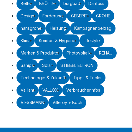
Bette
BRÖTJE
burgbad
Danfoss
Design
Förderung
GEBERIT
GROHE
hansgrohe
Heizung
Kampagnenbeitrag
Klima
Komfort & Hygiene
Lifestyle
Marken & Produkte
Photovoltaik
REHAU
Sanipa
Solar
STIEBEL ELTRON
Technologie & Zukunft
Tipps & Tricks
Vaillant
VALLOX
Verbraucherinfos
VIESSMANN
Villeroy + Boch