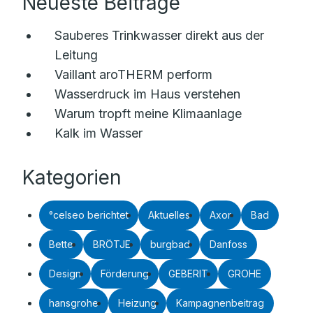
Neueste Beiträge
Sauberes Trinkwasser direkt aus der
Leitung
Vaillant aroTHERM perform
Wasserdruck im Haus verstehen
Warum tropft meine Klimaanlage
Kalk im Wasser
Kategorien
°celseo berichtet
Aktuelles
Axor
Bad
Bette
BRÖTJE
burgbad
Danfoss
Design
Förderung
GEBERIT
GROHE
hansgrohe
Heizung
Kampagnenbeitrag