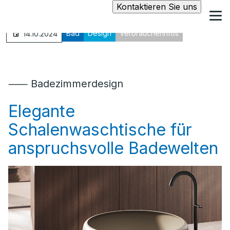
Kontaktieren Sie uns
Bad
Design
Verbraucherinfos
14.10.2024
⸺ Badezimmerdesign
Elegante
Schalenwaschtische für
anspruchsvolle Badewelten