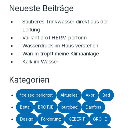
Neueste Beiträge
Sauberes Trinkwasser direkt aus der
Leitung
Vaillant aroTHERM perform
Wasserdruck im Haus verstehen
Warum tropft meine Klimaanlage
Kalk im Wasser
Kategorien
°celseo berichtet
Aktuelles
Axor
Bad
Bette
BRÖTJE
burgbad
Danfoss
Design
Förderung
GEBERIT
GROHE