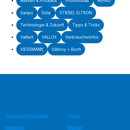
Marken & Produkte
Photovoltaik
REHAU
Sanipa
Solar
STIEBEL ELTRON
Technologie & Zukunft
Tipps & Tricks
Vaillant
VALLOX
Verbraucherinfos
VIESSMANN
Villeroy + Boch
Testseite Formulare
Home
Ratgeber
Master