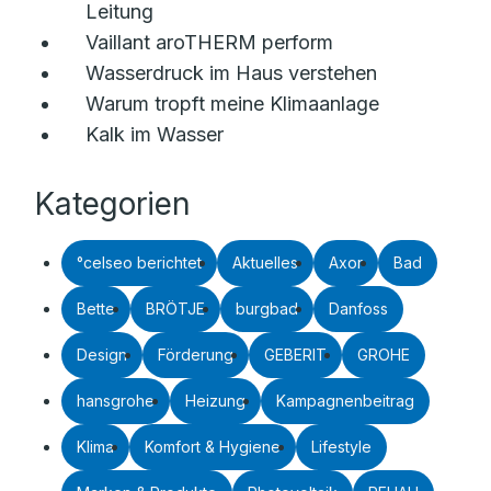
Leitung
Vaillant aroTHERM perform
Wasserdruck im Haus verstehen
Warum tropft meine Klimaanlage
Kalk im Wasser
Kategorien
°celseo berichtet
Aktuelles
Axor
Bad
Bette
BRÖTJE
burgbad
Danfoss
Design
Förderung
GEBERIT
GROHE
hansgrohe
Heizung
Kampagnenbeitrag
Klima
Komfort & Hygiene
Lifestyle