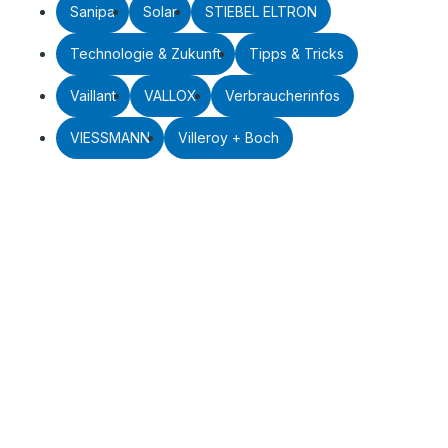
Sanipa
Solar
STIEBEL ELTRON
Technologie & Zukunft
Tipps & Tricks
Vaillant
VALLOX
Verbraucherinfos
VIESSMANN
Villeroy + Boch