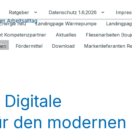
Ratgeber
Datenschutz 1.6.2026
Impre
Untermenü für Ratgeber umschalten
Untermenü f
en Arbeitsalltag
Energie neu
Landingpage Wärmepumpe
Landingpag
ant Kompetenzpartner
Aktuelles
Fliesenarbeiten (tou
nfos
gen
Fördermittel
Download
Markenlieferanten R
Digitale
ür den modernen