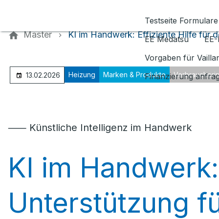
Kontaktieren Sie uns
Testseite Formulare
Master
KI im Handwerk: Effiziente Hilfe für d
EE Medatsu
EE-
Vorgaben für Vaill
Heizung
Marken & Produkte
Verbraucheri
13.02.2026
Finanzierung anfra
⸺ Künstliche Intelligenz im Handwerk
KI im Handwerk: 
Unterstützung f