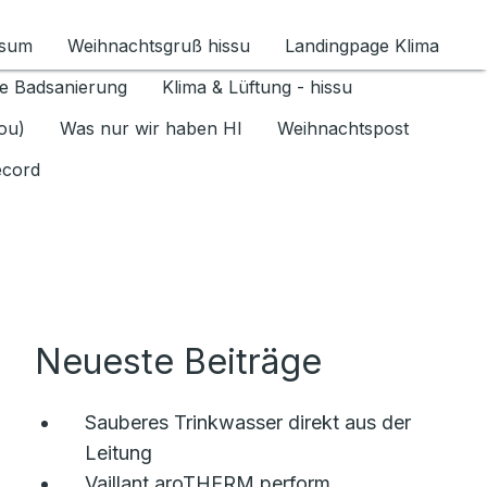
ssum
Weihnachtsgruß hissu
Landingpage Klima
ür Datenschutz 1.6.2026 umschalten
e Badsanierung
Klima & Lüftung - hissu
jou)
Was nur wir haben HI
Weihnachtspost
ecord
Neueste Beiträge
Sauberes Trinkwasser direkt aus der
Leitung
Vaillant aroTHERM perform