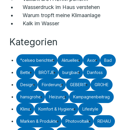
Wasserdruck im Haus verstehen
Warum tropft meine Klimaanlage
Kalk im Wasser
Kategorien
°celseo berichtet
Aktuelles
Axor
Bad
Bette
BRÖTJE
burgbad
Danfoss
Design
Förderung
GEBERIT
GROHE
hansgrohe
Heizung
Kampagnenbeitrag
Klima
Komfort & Hygiene
Lifestyle
Marken & Produkte
Photovoltaik
REHAU