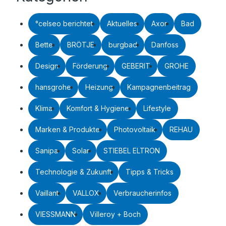
°celseo berichtet
Aktuelles
Axor
Bad
Bette
BRÖTJE
burgbad
Danfoss
Design
Förderung
GEBERIT
GROHE
hansgrohe
Heizung
Kampagnenbeitrag
Klima
Komfort & Hygiene
Lifestyle
Marken & Produkte
Photovoltaik
REHAU
Sanipa
Solar
STIEBEL ELTRON
Technologie & Zukunft
Tipps & Tricks
Vaillant
VALLOX
Verbraucherinfos
VIESSMANN
Villeroy + Boch