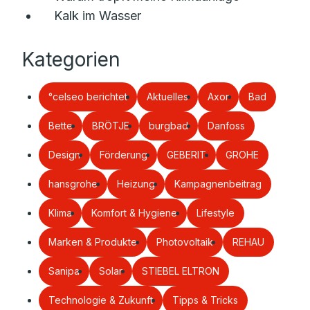
Kalk im Wasser
Kategorien
°celseo berichtet
Aktuelles
Axor
Bad
Bette
BRÖTJE
burgbad
Danfoss
Design
Förderung
GEBERIT
GROHE
hansgrohe
Heizung
Kampagnenbeitrag
Klima
Komfort & Hygiene
Lifestyle
Marken & Produkte
Photovoltaik
REHAU
Sanipa
Solar
STIEBEL ELTRON
Technologie & Zukunft
Tipps & Tricks