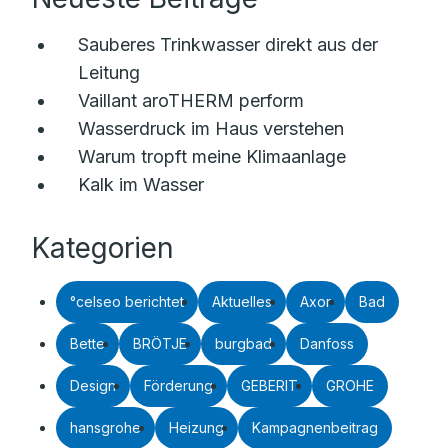
Sauberes Trinkwasser direkt aus der
Leitung
Vaillant aroTHERM perform
Wasserdruck im Haus verstehen
Warum tropft meine Klimaanlage
Kalk im Wasser
Kategorien
°celseo berichtet
Aktuelles
Axor
Bad
Bette
BRÖTJE
burgbad
Danfoss
Design
Förderung
GEBERIT
GROHE
hansgrohe
Heizung
Kampagnenbeitrag